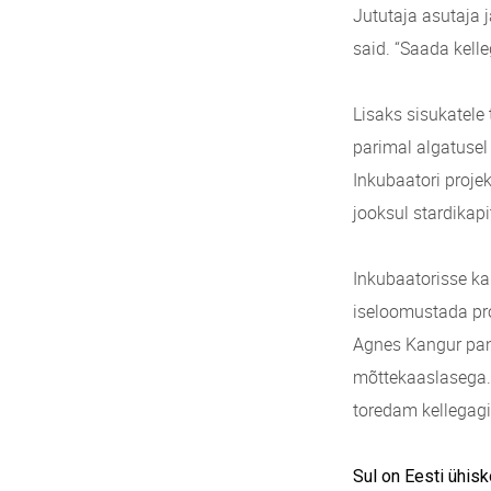
Jututaja asutaja j
said. “Saada kelle
Lisaks sisukatele
parimal algatusel
Inkubaatori proje
jooksul stardikapi
Inkubaatorisse ka
iseloomustada pro
Agnes Kangur pan
mõttekaaslasega.
toredam kellegagi 
Sul on Eesti ühis