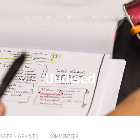
Inkubatsioon
Starditoetus
Algatused
Esitatu
Uudised
,
KATRIN ARVISTO
KOMMENTEERI