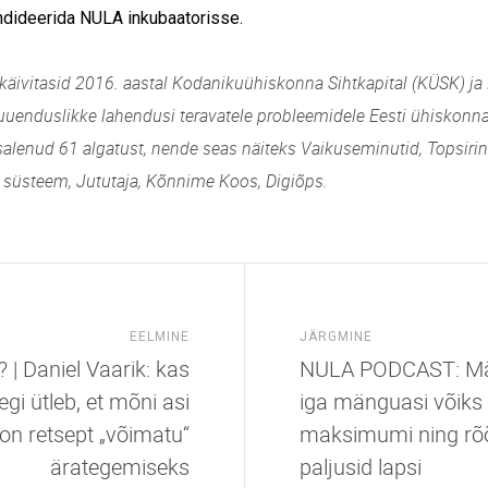
ndideerida NULA inkubaatorisse.
käivitasid 2016. aastal Kodanikuühiskonna Sihtkapital (KÜSK) ja
uuenduslikke lahendusi teravatele probleemidele Eesti ühiskonna
salenud 61 algatust, nende seas näiteks Vaikuseminutid, Topsirin
süsteem, Jututaja, Kõnnime Koos, Digiõps.
EELMINE
JÄRGMINE
| Daniel Vaarik: kas
NULA PODCAST: Män
egi ütleb, et mõni asi
iga mänguasi võiks
on retsept „võimatu“
maksimumi ning rõ
ärategemiseks
paljusid lapsi