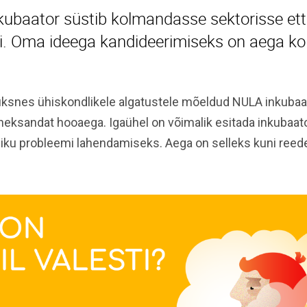
ubaator süstib kolmandasse sektorisse ett
si. Oma ideega kandideerimiseks on aega ko
ksnes ühiskondlikele algatustele mõeldud NULA inkubaat
eksandat hooaega. Igaühel on võimalik esitada inkubaat
ku probleemi lahendamiseks. Aega on selleks kuni reede