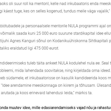
aoks oli suur roll ka mentoril, kelle nad inkubaatoris enda mees
gi käest tuge, kes on selles kogenud, tundus meile väga vajalik,”
 töötubadele ja personaalsele mentorile NULA programmi ajal on
 võimalik saada kuni 25 000 euro suurune stardikapital idee ellu
ktijuhi Agnes Kanguri sõnul on Kodanikuühiskonna Sihtkapitali p
taliks eraldatud ligi 475 000 eurot.
ndideerimiseks tuleb täita ankeet NULA kodulehel nula.ee. Seal t
bleemi, mida lahendada soovitakse, ning kirjeldada oma ideed. 
eb südamele, et inkubaatorisse on kasulik kandideerida koos 
 “Idee arendamine meeskonnaga on kiirem ja tõhusam. Ülesande
arutada ja koos erinevaid lahendusi leida,” märkis ta.
konda muutev idee, mille edasiarendamiseks vajad nõu ja rahastu