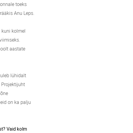
konnale toeks
 rääkis Anu Leps.
 kuni kolmel
viimiseks.
oolt aastate
uleb lühidalt
Projektijuht
mõne
id on ka palju
st? Vaid kolm