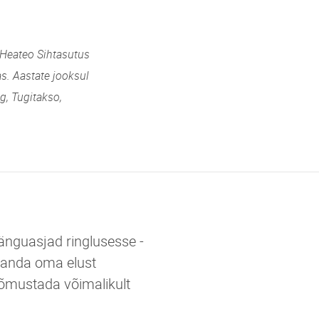
 Heateo Sihtasutus
s. Aastate jooksul
g, Tugitakso,
guasjad ringlusesse -
 anda oma elust
õmustada võimalikult