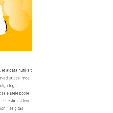
 et aidata nutikalt
üavad uudsel moel
olgu tegu
osalejatele poole
ee testimist lean-
ni,” selgitas