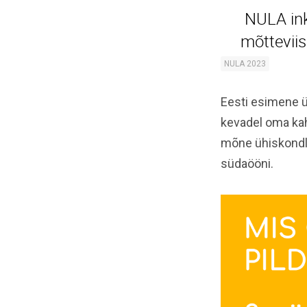
NULA ink
mõttevii
NULA 2023
Eesti esimene ü
kevadel oma kah
mõne ühiskondli
südaööni.