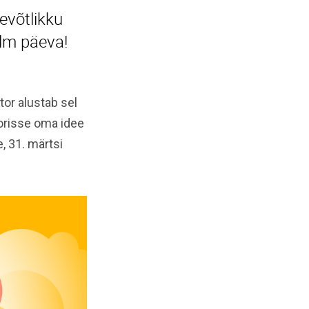
evõtlikku
lm päeva!
or alustab sel
orisse oma idee
, 31. märtsi