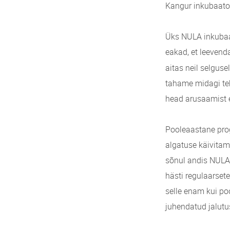
Kangur inkubaator
Üks NULA inkubaa
eakad, et leeven
aitas neil selguse
tahame midagi teh
head arusaamist 
Pooleaastane pro
algatuse käivitami
sõnul andis NULA 
hästi regulaarsete
selle enam kui po
juhendatud jalutu