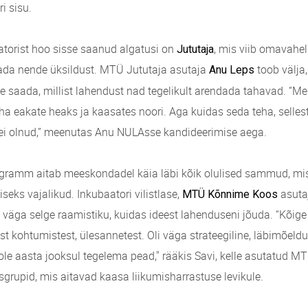
i sisu.
torist hoo sisse saanud algatusi on
, mis viib omavahel
Jututaja
dada nende üksildust. MTÜ Jututaja asutaja
toob välja,
Anu Leps
le saada, millist lahendust nad tegelikult arendada tahavad. “Mei
a eakate heaks ja kaasates noori. Aga kuidas seda teha, sellest
ei olnud,” meenutas Anu NULAsse kandideerimise aega.
gramm aitab meeskondadel käia läbi kõik olulised sammud, mis
seks vajalikud. Inkubaatori vilistlase,
asuta
MTÜ Kõnnime Koos
väga selge raamistiku, kuidas ideest lahenduseni jõuda. “Kõige
st kohtumistest, ülesannetest. Oli väga strateegiline, läbimõeld
ole aasta jooksul tegelema pead," rääkis Savi, kelle asutatud MT
sgrupid, mis aitavad kaasa liikumisharrastuse levikule.