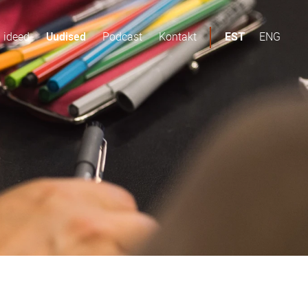
d ideed
Uudised
Podcast
Kontakt
ENG
EST