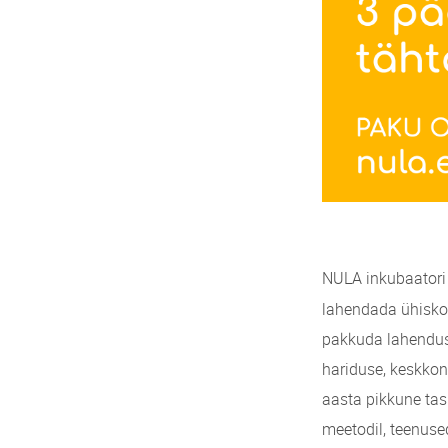
NULA inkubaatori 
lahendada ühiskon
pakkuda lahendust
hariduse, keskkon
aasta pikkune tas
meetodil, teenuse