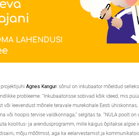
projektijuhi
i sõnul on inkubaator mõeldud selleks,
Agnes Kangur
dlikke probleeme. “Inkubaatorisse sobivad kõik ideed, mis pü
 või leevendust mõnele teravale murekohale Eesti ühiskonnas, 
na või hoopis tervise valdkonnaga,” selgitas ta. “NULA poolt on 
uta koolitus- ja arendusprogramm, mille käigus õpitakse algse id
disaini, mõju mõõtmist, aga ka eelarvestamist ja kommunikatsioo