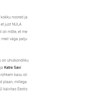
 kokku noored ja
 et just NULA
l oli mõte, et me
 meil väga palju
 on ühiskondliku
ja
Katre Savi
 rohkem kasu oli
ud plaan, millega
Ü käivitas Eestis