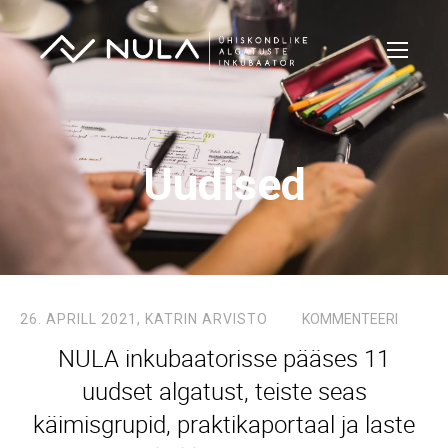
Uudised
26. APRILL 2021,
KATRIN ARVISTO
KOMMENTEERI
NULA inkubaatorisse pääses 11
uudset algatust, teiste seas
käimisgrupid, praktikaportaal ja laste