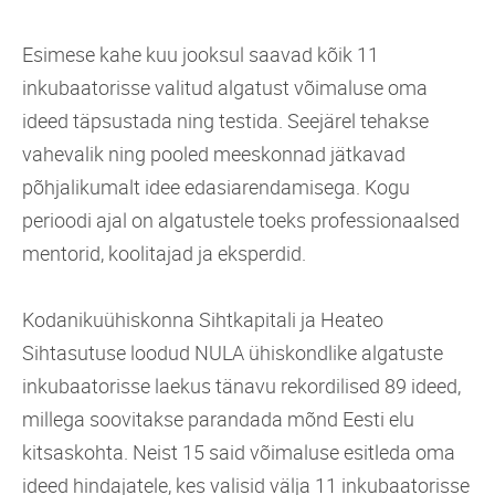
Esimese kahe kuu jooksul saavad kõik 11
inkubaatorisse valitud algatust võimaluse oma
ideed täpsustada ning testida. Seejärel tehakse
vahevalik ning pooled meeskonnad jätkavad
põhjalikumalt idee edasiarendamisega. Kogu
perioodi ajal on algatustele toeks professionaalsed
mentorid, koolitajad ja eksperdid.
Kodanikuühiskonna Sihtkapitali ja Heateo
Sihtasutuse loodud NULA ühiskondlike algatuste
inkubaatorisse laekus tänavu rekordilised 89 ideed,
millega soovitakse parandada mõnd Eesti elu
kitsaskohta. Neist 15 said võimaluse esitleda oma
ideed hindajatele, kes valisid välja 11 inkubaatorisse