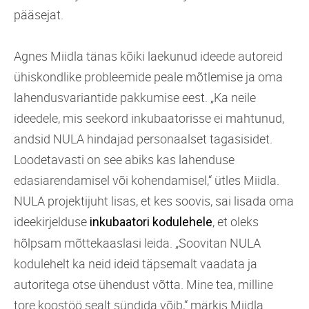
pääsejat.
Agnes Miidla tänas kõiki laekunud ideede autoreid
ühiskondlike probleemide peale mõtlemise ja oma
lahendusvariantide pakkumise eest. „Ka neile
ideedele, mis seekord inkubaatorisse ei mahtunud,
andsid NULA hindajad personaalset tagasisidet.
Loodetavasti on see abiks kas lahenduse
edasiarendamisel või kohendamisel,“ ütles Miidla.
NULA projektijuht lisas, et kes soovis, sai lisada oma
ideekirjelduse
, et oleks
inkubaatori kodulehele
hõlpsam mõttekaaslasi leida. „Soovitan NULA
kodulehelt ka neid ideid täpsemalt vaadata ja
autoritega otse ühendust võtta. Mine tea, milline
tore koostöö sealt sündida võib,“ märkis Miidla.