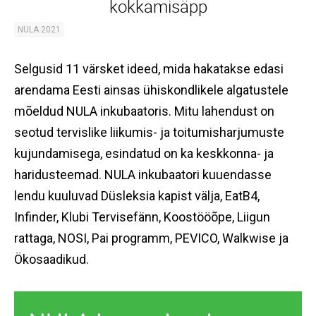
kokkamisäpp
NULA 2021
Selgusid 11 värsket ideed, mida hakatakse edasi
arendama Eesti ainsas ühiskondlikele algatustele
mõeldud NULA inkubaatoris. Mitu lahendust on
seotud tervislike liikumis- ja toitumisharjumuste
kujundamisega, esindatud on ka keskkonna- ja
haridusteemad. NULA inkubaatori
kuuendasse
lendu
kuuluvad Düsleksia kapist välja, EatB4,
Infinder, Klubi Tervisefänn, Koostööõpe, Liigun
rattaga, NOSI, Pai programm, PEVICO, Walkwise ja
Ökosaadikud.