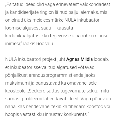
„Esitatud ideed olid väga erinevatest valdkondadest
ja kandideerijate ring on läinud palju laiemaks, mis
on olnud üks meie eesmärke NULA inkubaatori
loomise algusest saati – kaasata
kodanikualgatuslikku tegevusse aina rohkem uusi
inimesi,“ rääkis Roosalu.
NULA inkubaatori projektijuht
loodab,
Agnes Miidla
et inkubaatorisse valitud algatused võtavad
põhjalikust arendusprogrammist enda jaoks
maksimumi ja panustavad ka omavahelisele
koostööle. „Seekord sattus tugevamate sekka mitu
sarnast probleemi lahendavat ideed. Väga põnev on
näha, kas nende vahel tekib ka tihedam koostöö või
hoopis vastastikku innustav konkurents.“