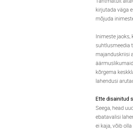
Tahtmatult aita
kirjutada väga e
mõjuda inimestel
Inimeste jaoks,
suhtlusmeedia t
majanduskriisi 
äärmuslikumaid 
kõrgema keskkla
lahendusi arutad
Ette disainitud
Seega, head uuds
ebatavalisi lahe
ei kaja, võib ol