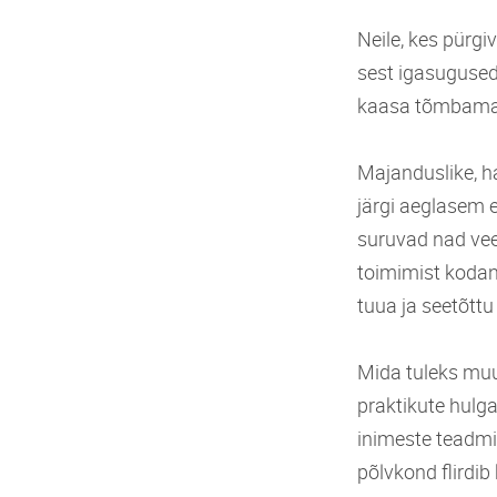
Neile, kes pürg
sest igasugused
kaasa tõmbama 
Majanduslike, ha
järgi aeglasem 
suruvad nad vee
toimimist kodan
tuua ja seetõttu 
Mida tuleks muu
praktikute hulga
inimeste teadmis
põlvkond flirdi