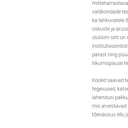
mitteharrastava
valdkondade tead
ka lahkuvatele õ
oskuste ja aru
olulisim siht o
institutsioonili
pärast ning püüa
liikumispause te
Koolid saavad te
tegevused, katse
lahendusi pakku
mis arvestavad 
tõenäosus ellu 