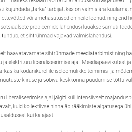
 – näiteks reklaam või tarbijahariduslikud algatused – 
i kujundada „tarka” tarbijat, kes on valmis ära kuulama, m
 ettevõtted või ametiasutused on neile loonud, ning end h
 sotsiaalsete probleemide lahendusi luuakse samuti toode
t tundub, et sihtrühmad vajavad valmislahendusi.
iselt haavatavamate siht­rühmade meediatarbimist ning 
 ja elektrituru liberaliseerimise ajal. Meediapäevikutest ja
 tärkas ka kodanikurollile iseloomulikke toimimis- ja mõtlemi
uutuste kiiruse ja sobiva keskkonna puudumise tõttu väl
ru liberaliseerimise ajal jälgiti küll intensiivselt majanduspo
elavalt, kuid kollektiivse hinnaläbirääkimiste algatusega üh
 usaldusest kui ka ajast.