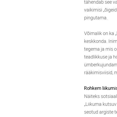
tähendab see va
vaikimisi „õigei
pingutama.
Võimalik on ka „
keskkonda. Inim
tegema ja mis o
teadlikkuse ja h
ümberkujundamis
rääkimisviisid, 
Rohkem liikumis
Näiteks sotsiaal
„Liikuma kutsuv
seotud argiste t