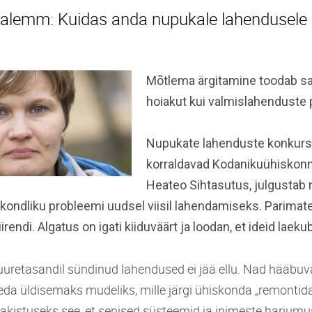
ihalemm: Kuidas anda nupukale lahendusele 
Mõtlema ärgitamine toodab sa
hoiakut kui valmislahenduste
Nupukate lahenduste konkurs
korraldavad Kodanikuühiskonna
Heateo Sihtasutus, julgustab 
kondliku probleemi uudsel viisil lahendamiseks. Parimate
rendi. Algatus on igati kiiduväärt ja loodan, et ideid laekub
juuretasandil sündinud lahendused ei jää ellu. Nad hääbuv
eda üldisemaks mudeliks, mille järgi ühiskonda „remontida
kistuseks see, et senised süsteemid ja inimeste harjumus 