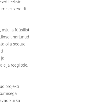
esed teeksid
jumiseks eraldi
asju ja füüsilist
iinselt harjunud
ta olla seotud
ad
 ja
e ja reeglitele.
ud projekti
iikumisega
tavad kui ka