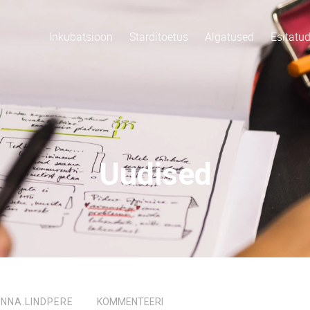
Inkubatsioon
Starditoetus
Algatused
Esitatu
Uudised
NNA.LINDPERE
KOMMENTEERI