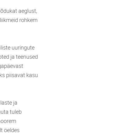
õõdukat aeglust,
liikmeid rohkem
liste uuringute
oted ja teenused
igapäevast
ks piisavat kasu
laste ja
uuta tuleb
e noorem
lt öeldes