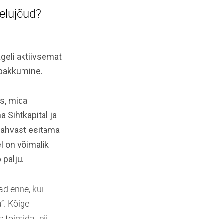
elujõud?
geli aktiivsemat
 pakkumine.
s, mida
 Sihtkapital ja
rahvast esitama
l on võimalik
 palju.
ad enne, kui
”. Kõige
toimida „nii,