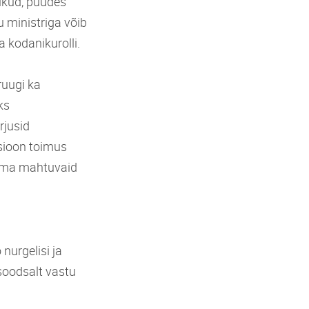
nikud, püüdes
u ministriga võib
a kodanikurolli.
ruugi ka
ks
rjusid
sioon toimus
ilma mahtuvaid
nurgelisi ja
 soodsalt vastu