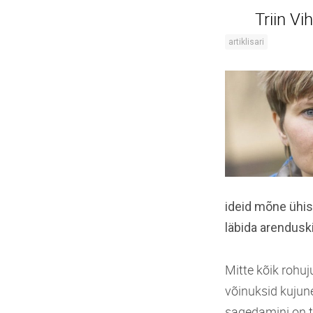
Triin V
artiklisari
ideid mõne ühis
läbida arenduskii
Mitte kõik rohu
võinuksid kujun
sagedamini on ta