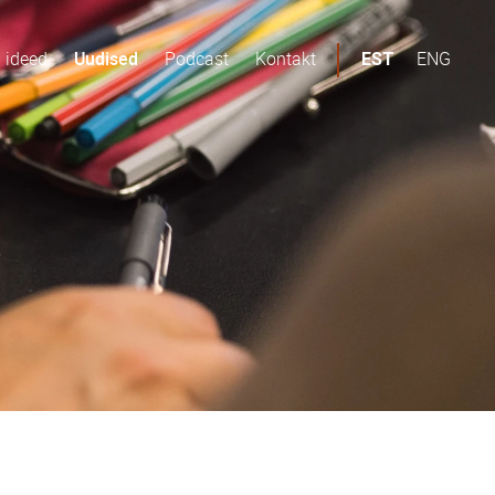
d ideed
Uudised
Podcast
Kontakt
ENG
EST