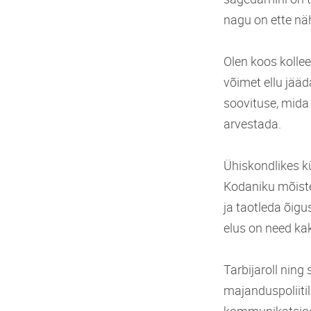
nagu on ette näh
Olen koos kolle
võimet ellu jää
soovituse, mida
arvestada.
Ühiskondlikes k
Kodaniku mõiste
ja taotleda õigu
elus on need kak
Tarbijaroll nin
majanduspoliiti