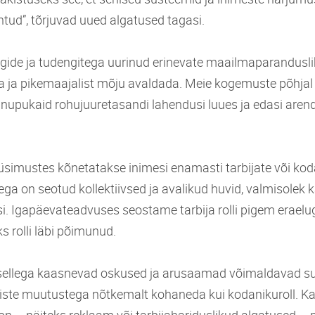
tud”, tõrjuvad uued algatused tagasi.
egide ja tudengitega uurinud erinevate maailmaparandusli
da ja pikemaajalist mõju avaldada. Meie kogemuste põhj
 nupukaid rohujuuretasandi lahendusi luues ja edasi are
üsimustes kõnetatakse inimesi enamasti tarbijate või kod
ga on seotud kollektiivsed ja avalikud huvid, valmisolek
si. Igapäevateadvuses seostame tarbija rolli pigem eraelu
s rolli läbi põimunud.
g sellega kaasnevad oskused ja arusaamad võimaldavad 
liste muutustega nõtkemalt kohaneda kui kodanikuroll. Ka