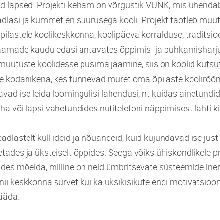
d lapsed. Projekti keham on võrgustik VUNK, mis ühendab
lasi ja kümmet eri suurusega kooli. Projekt taotleb muutu
pilastele koolikeskkonna, koolipäeva korralduse, traditsio
saamade kaudu edasi antavates õppimis- ja puhkamishar
n muutuste koolidesse püsima jäämine, siis on koolid kuts
ste kodanikena, kes tunnevad muret oma õpilaste koolirõõm
vad ise leida loomingulisi lahendusi, nt kuidas ainetundi
ha või lapsi vahetundides nutitelefoni näppimisest lahti k
adlastelt küll ideid ja nõuandeid, kuid kujundavad ise just
tades ja üksteiselt õppides. Seega võiks ühiskondlikele 
des mõelda, milline on neid ümbritsevate süsteemide iner
nii keskkonna survet kui ka üksikisikute endi motivatsioo
jääda.