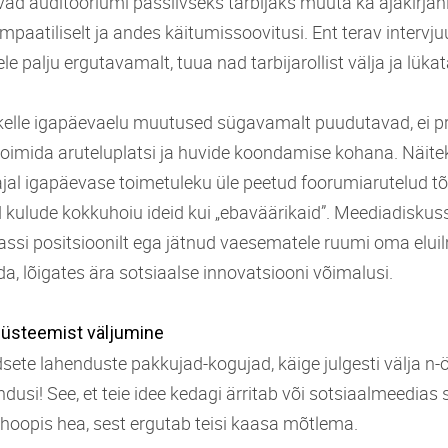
vad auditooriumi passiivseks tarbijaks muuta ka ajakirja
mpaatiliselt ja andes käitumissoovitusi. Ent terav intervju
e palju ergutavamalt, tuua nad tarbijarollist välja ja lükat
 kelle igapäevaelu muutused sügavamalt puudutavad, ei p
oimida aruteluplatsi ja huvide koondamise kohana. Näite
ajal igapäevase toimetuleku üle peetud foorumiarutelud tõ
kulude kokkuhoiu ideid kui „ebaväärikaid”. Meediadiskus
ssi positsioonilt ega jätnud vaesematele ruumi oma elu
a, lõigates ära sotsiaalse innovatsiooni võimalusi.
 süsteemist väljumine
ete lahenduste pakkujad-kogujad, käige julgesti välja n-ö 
ndusi! See, et teie idee kedagi ärritab või sotsiaalmeedias
la hoopis hea, sest ergutab teisi kaasa mõtlema.