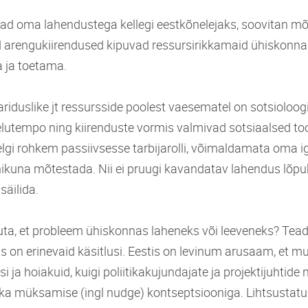
ivad oma lahendustega kellegi eestkõnelejaks, soovitan m
 arengukiirendused kipuvad ressursirikkamaid ühiskonna
ja toetama.
riduslike jt ressursside poolest vaesematel on sotsioloogi
elutempo ning kiirenduste vormis valmivad sotsiaalsed to
lgi rohkem passiivsesse tarbijarolli, võimaldamata oma 
ikuna mõtestada. Nii ei pruugi kavandatav lahendus lõpu
säilida.
ta, et probleem ühiskonnas laheneks või leeveneks? Tead
s on erinevaid käsitlusi. Eestis on levinum arusaam, et m
i ja hoiakuid, kuigi poliitikakujundajate ja projektijuhtid
b ka müksamise (ingl nudge) kontseptsiooniga. Lihtsustatu