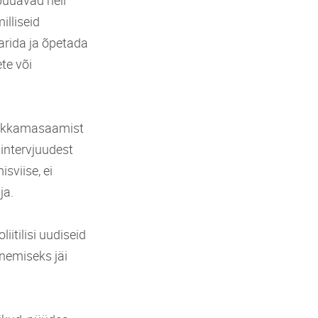
püüavad neil
illiseid
arida ja õpetada
te või
hakkamasaamist
 intervjuudest
sviise, ei
ja.
liitilisi uudiseid
inemiseks jäi