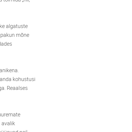
ke algatuste
al pakun mõne
ndades
anikena.
 kanda kohustusi
ga. Reaalses
suuremate
 avalik