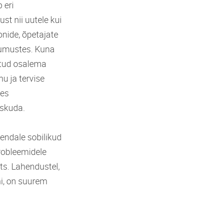
 eri
st nii uutele kui
onide, õpetajate
jumustes. Kuna
utud osalema
u ja tervise
des
iskuda.
 endale sobilikud
probleemidele
ts. Lahendustel,
ni, on suurem