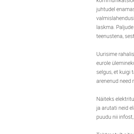
kommunikatsioon
juhtudel enamast
valmislahendusi
laskma. Paljude
teenustena, ses
Uurisime rahal
eurole ülemineku
selgus, et kuigi
arenenud need m
Näiteks elektritu
ja arutati neid 
puudu nii infost,