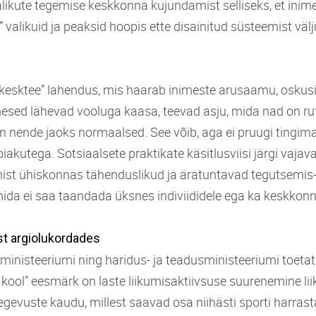
likute tegemise keskkonna kujundamist selliseks, et inim
d” valikuid ja peaksid hoopis ette disainitud süsteemist väl
kesktee” lahendus, mis haarab inimeste arusaamu, oskusi, 
esed lähevad vooluga kaasa, teevad asju, mida nad on rut
n nende jaoks normaalsed. See võib, aga ei pruugi tingima
oiakutega. Sotsiaalsete praktikate käsitlusviisi järgi vajav
t ühiskonnas tähenduslikud ja äratuntavad tegutsemis-
mida ei saa taandada üksnes indiviididele ega ka keskkonnal
t argiolukordades
ministeeriumi ning haridus- ja teadusministeeriumi toetat
 kool” eesmärk on laste liikumisaktiivsuse suurenemine l
egevuste kaudu, millest saavad osa niihästi sporti harras