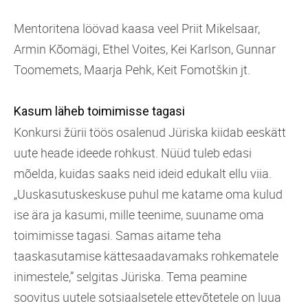
Mentoritena löövad kaasa veel Priit Mikelsaar,
Armin Kõomägi, Ethel Voites, Kei Karlson, Gunnar
Toomemets, Maarja Pehk, Keit Fomotškin jt.
Kasum läheb toimimisse tagasi
Konkursi žürii töös osalenud Jüriska kiidab eeskätt
uute heade ideede rohkust. Nüüd tuleb edasi
mõelda, kuidas saaks neid ideid edukalt ellu viia.
„Uuskasutuskeskuse puhul me katame oma kulud
ise ära ja kasumi, mille teenime, suuname oma
toimimisse tagasi. Samas aitame teha
taaskasutamise kättesaadavamaks rohkematele
inimestele,” selgitas Jüriska. Tema peamine
soovitus uutele sotsiaalsetele ettevõtetele on luua