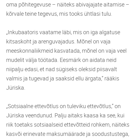
oma põhitegevuse – näiteks abivajajate aitamise –
kõrvale teine tegevus, mis tooks ühtlasi tulu.
„Inkubaatoris vaatame läbi, mis on iga algatuse
kitsaskoht ja arenguvajadus. Mõnel on vaja
meeskonnaliikmeid kasvatada, mõnel on vaja veel
mudelit välja töötada. Eesmärk on aidata neid
niipalju edasi, et nad sügiseks oleksid piisavalt
valmis ja tugevad ja saaksid ellu ärgata,” rääkis
Jüriska.
„Sotsiaalne ettevõtlus on tuleviku ettevõtlus,” on
Jüriska veendunud. Palju aitaks kaasa ka see, kui
riik toetaks sotsiaalseid ettevõtteid rohkem, näiteks
kasvõi erinevate maksumäärade ja soodustustega,