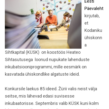
Eesti
Päevaleht
kirjutab,
et
Kodaniku
ühiskonn
a
Sihtkapital (KÜSK) on koostöös Heateo
Sihtasutusega loonud nupukate lahenduste
inkubatsiooniprogrammi, mille eesmärk on
kasvatada ühiskondlike algatuste ideid.
Konkursile laekus 85 ideed. Žürii valis neist välja
seitse, mis lähevad edasi suvisesse
inkubaatorisse. Septembris valib KÜSK kuni kolm