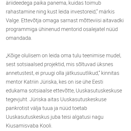
äriideedega paika panema, kuidas toimub
rahastamine ning kust leida investoreid,” märkis
Valge. Ettevõtja omaga sarnast mõtteviisi aitavadki
programmiga ühinenud mentorid osalejatel nüüd
omandada.
„Kõige olulisem on leida oma tulu teenimise mudel,
sest sotsiaalsed projektid, mis sõltuvad üksnes
annetustest, ei pruugi olla jätkusuutlikud,” kinnitas
mentor Katriin Jüriska, kes on ise ühe Eesti
edukama sotsiaalse ettevõtte, Uuskasutuskeskuse
tegevjuht. Jüriska aitas Uuskasutuskeskuse
pankrotist välja tuua ja nüüd toetab
Uuskasutuskeskus juba teisi algatusi nagu
Kiusamisvaba Kooli.