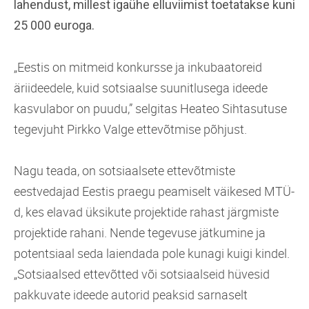
lahendust, millest igaühe elluviimist toetatakse kuni
25 000 euroga.
„Eestis on mitmeid konkursse ja
inkubaatoreid
äriideedele, kuid sotsiaalse suunitlusega ideede
kasvulabor on puudu,” selgitas Heateo Sihtasutuse
tegevjuht Pirkko Valge ettevõtmise põhjust.
Nagu teada, on sotsiaalsete ettevõtmiste
eestvedajad Eestis praegu peamiselt väikesed MTÜ-
d, kes elavad üksikute projektide rahast järgmiste
projektide rahani. Nende tegevuse jätkumine ja
potentsiaal seda laiendada pole kunagi kuigi kindel.
„Sotsiaalsed ettevõtted või sotsiaalseid hüvesid
pakkuvate ideede autorid peaksid sarnaselt