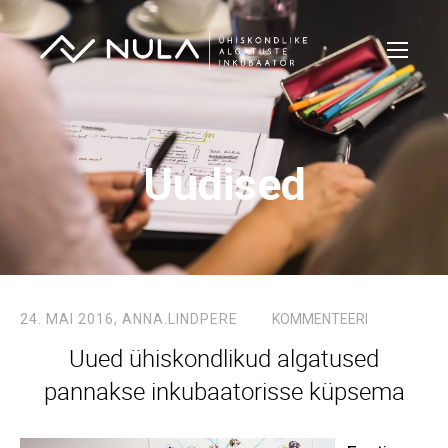
Uudised
24. MAI 2016,
ANNA.LINDPERE
KOMMENTEERI
Uued ühiskondlikud algatused
pannakse inkubaatorisse küpsema