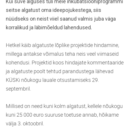
Kui suve alguses tuli meie inkubatsiooniprogrammi
seitse algatust oma ideepojukestega, siis
nüüdseks on neist viiel saanud valmis juba väga
korralikud ja läbimõeldud lahendused.
Hetkel käib algatuste lõplike projektide hindamine,
millega antakse võimalus teha neis veel viimaseid
kohendusi. Projektid koos hindajate kommentaaride
ja algatuste poolt tehtud parandustega lähevad
KÜSKi nõukogu lauale otsustamiseks 29.
septembril.
Millised on need kuni kolm algatust, kellele nõukogu
kuni 25 000 euro suuruse toetuse annab, hõikame
välja 3. oktoobril.