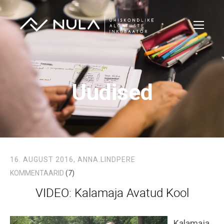
Uudised
16. AUGUST 2016,
ANNA.LINDPERE
KOMMENTAARID
(7)
VIDEO: Kalamaja Avatud Kool
Kalamaja