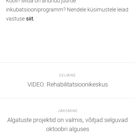
Kooli? Mida on andnud juurde
inkubatsiooniprogramm? Nendele küsimustele leiad
vastuse
siit.
EELMINE
VIDEO: Rehabilitatsioonikeskus
JÄRGMINE
Algatuste projektid on valmis, võitjad selguvad
oktoobri alguses