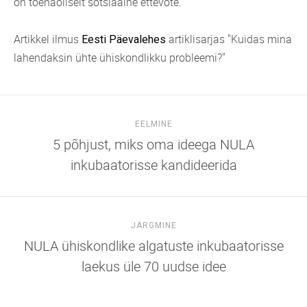
on tõenäoliselt sotsiaalne ettevõte.
Artikkel ilmus
artiklisarjas "Kuidas mina
Eesti Päevalehes
lahendaksin ühte ühiskondlikku probleemi?"
EELMINE
5 põhjust, miks oma ideega NULA
inkubaatorisse kandideerida
JÄRGMINE
NULA ühiskondlike algatuste inkubaatorisse
laekus üle 70 uudse idee