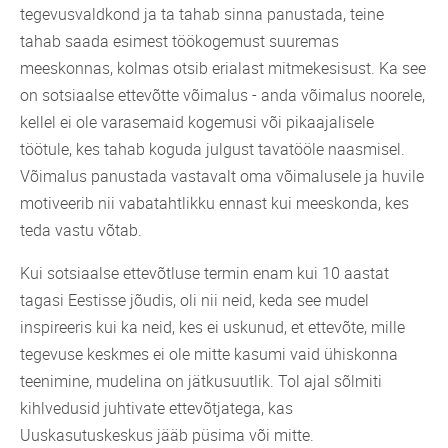
tegevusvaldkond ja ta tahab sinna panustada, teine
tahab saada esimest töökogemust suuremas
meeskonnas, kolmas otsib erialast mitmekesisust. Ka see
on sotsiaalse ettevõtte võimalus - anda võimalus noorele,
kellel ei ole varasemaid kogemusi või pikaajalisele
töötule, kes tahab koguda julgust tavatööle naasmisel.
Võimalus panustada vastavalt oma võimalusele ja huvile
motiveerib nii vabatahtlikku ennast kui meeskonda, kes
teda vastu võtab.
Kui sotsiaalse ettevõtluse termin enam kui 10 aastat
tagasi Eestisse jõudis, oli nii neid, keda see mudel
inspireeris kui ka neid, kes ei uskunud, et ettevõte, mille
tegevuse keskmes ei ole mitte kasumi vaid ühiskonna
teenimine, mudelina on jätkusuutlik. Tol ajal sõlmiti
kihlvedusid juhtivate ettevõtjatega, kas
Uuskasutuskeskus jääb püsima või mitte.