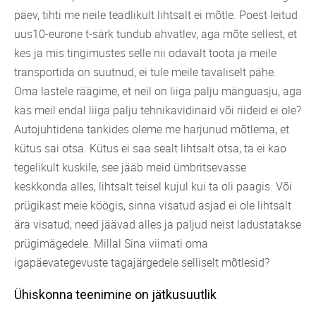
päev, tihti me neile teadlikult lihtsalt ei mõtle. Poest leitud
uus10-eurone t-särk tundub ahvatlev, aga mõte sellest, et
kes ja mis tingimustes selle nii odavalt toota ja meile
transportida on suutnud, ei tule meile tavaliselt pähe.
Oma lastele räägime, et neil on liiga palju mänguasju, aga
kas meil endal liiga palju tehnikavidinaid või riideid ei ole?
Autojuhtidena tankides oleme me harjunud mõtlema, et
kütus sai otsa. Kütus ei saa sealt lihtsalt otsa, ta ei kao
tegelikult kuskile, see jääb meid ümbritsevasse
keskkonda alles, lihtsalt teisel kujul kui ta oli paagis. Või
prügikast meie köögis, sinna visatud asjad ei ole lihtsalt
ära visatud, need jäävad alles ja paljud neist ladustatakse
prügimägedele. Millal Sina viimati oma
igapäevategevuste tagajärgedele selliselt mõtlesid?
Ühiskonna teenimine on jätkusuutlik