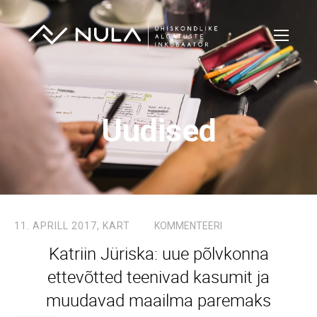
Uudised
11. APRILL 2017,
KART
KOMMENTEERI
Katriin Jüriska: uue põlvkonna
ettevõtted teenivad kasumit ja
muudavad maailma paremaks