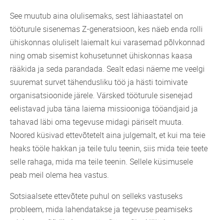
See muutub aina olulisemaks, sest lähiaastatel on
tööturule sisenemas Z-generatsioon, kes näeb enda rolli
ühiskonnas oluliselt laiemalt kui varasemad põlvkonnad
ning omab sisemist kohusetunnet ühiskonnas kaasa
rääkida ja seda parandada. Sealt edasi näeme me veelgi
suuremat survet tähendusliku töö ja hästi toimivate
organisatsioonide järele. Värsked tööturule sisenejad
eelistavad juba täna laiema missiooniga tööandjaid ja
tahavad läbi oma tegevuse midagi päriselt muuta.
Noored küsivad ettevõtetelt aina julgemalt, et kui ma teie
heaks tööle hakkan ja teile tulu teenin, siis mida teie teete
selle rahaga, mida ma teile teenin. Sellele küsimusele
peab meil olema hea vastus.
Sotsiaalsete ettevõtete puhul on selleks vastuseks
probleem, mida lahendatakse ja tegevuse peamiseks