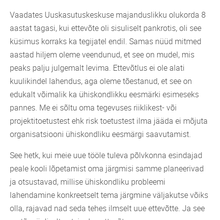
Vaadates Uuskasutuskeskuse majanduslikku olukorda 8
aastat tagasi, kui ettevõte oli sisuliselt pankrotis, oli see
küsimus korraks ka tegijatel endil. Samas nüüd mitmed
aastad hiljem oleme veendunud, et see on mudel, mis
peaks palju julgemalt levima. Ettevõtlus ei ole alati
kuulikindel lahendus, aga oleme tõestanud, et see on
edukalt võimalik ka ühiskondlikku eesmärki esimeseks
pannes. Me ei sõltu oma tegevuses riiklikest- või
projektitoetustest ehk risk toetustest ilma jääda ei mõjuta
organisatsiooni ühiskondliku eesmärgi saavutamist.
See hetk, kui meie uue tööle tuleva põlvkonna esindajad
peale kooli lõpetamist oma järgmisi samme planeerivad
ja otsustavad, millise ühiskondliku probleemi
lahendamine konkreetselt tema järgmine väljakutse võiks
olla, rajavad nad seda tehes ilmselt uue ettevõtte. Ja see