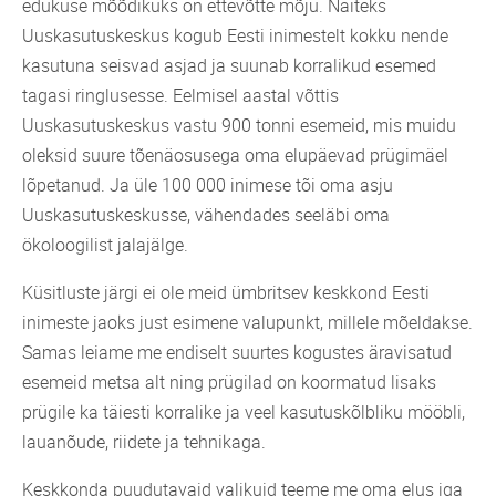
edukuse mõõdikuks on ettevõtte mõju. Näiteks
Uuskasutuskeskus kogub Eesti inimestelt kokku nende
kasutuna seisvad asjad ja suunab korralikud esemed
tagasi ringlusesse. Eelmisel aastal võttis
Uuskasutuskeskus vastu 900 tonni esemeid, mis muidu
oleksid suure tõenäosusega oma elupäevad prügimäel
lõpetanud. Ja üle 100 000 inimese tõi oma asju
Uuskasutuskeskusse, vähendades seeläbi oma
ökoloogilist jalajälge.
Küsitluste järgi ei ole meid ümbritsev keskkond Eesti
inimeste jaoks just esimene valupunkt, millele mõeldakse.
Samas leiame me endiselt suurtes kogustes äravisatud
esemeid metsa alt ning prügilad on koormatud lisaks
prügile ka täiesti korralike ja veel kasutuskõlbliku mööbli,
lauanõude, riidete ja tehnikaga.
Keskkonda puudutavaid valikuid teeme me oma elus iga