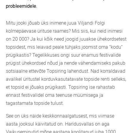
probleemidele.
Mitu jooki jõuab üks inimene juua Viljandi Folgi
kolmepäevase ürituse raames? Mis siis, kui neid inimesi
on 20 000? Ja kui kõik need joogid juuakse ühekordsetest
topsidest, mis leiavad peale tühjaks joomist oma “kodu”
prügikastis? Tegelikkuses ongi suur enamus festivalide
prügist ühekordsed nõud ja nende vähendamiseks pakub
sotsiaalne ettevõte Topsiring lahendust. Nad korraldavad
avalikel üritustel korduvkasutatavate topside renti selleks,
et topsid ei jõuaks prügikasti. Topsiring ise rahastab
ennast festivalidel oma teenuse müümisega ja
tagastamata topside tulust.
See on üks näide keskkonnaalgatusest, mis viimase
aasta jooksul käivitatud on. Haridusvallas on aga
Vaikuseminutid mõne aastaga koolitanud juba 1000