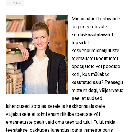
artiklisari
Mis on ühist festivalidel
ringluses olevatel
korduvkasutatavatel
topsidel,
keskendumisharjutuste
teemalistel koolitustel
õpetajatele või poodide
ketil, kus müüakse
kasutatud asju? Peaaegu
mitte midagi, väljaarvatud
see, et uudsed
lahendused sotsiaalsetele ja keskkonnaalastele
väljakutsele ei toimi enam riiklike toetuste või
eraannetuste pealt vaid oma teenitud tulul. Tulul, mida
teenitakse, pakkudes lahendusi päris inimeste päris