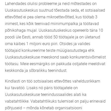
Lahendades olulisi probleeme ja neid mõtestades on
Uuskasutuskeskus suutnud tõestada seda, et sotsiaalsed
ettevõtted ei pea olema mikroettevõtted, kus töötab 3
inimest, kes kõik teenivad miinimumpalka ja töötavad
põhikohaga mujal. Uuskasutuskeskus opereerib täna 10
poodi üle Eesti, annab tööd 50 töötajale ja on ületanud
oma käibes 1 miljoni euro piiri. Otsides ja valides
töötajaid konkureerime teiste müügiasutustega ehk
Uuskasutuskeskuse meeskond saab konkurentsivõimelist
töötasu. Meie eesmärgiks on pakkuda ostjatele meeldivat
keskkonda ja sõbralikku teenindust.
Kindlasti on töö sotsiaalses ettevõttes vaheldusrikkam
kui tavatöö. Lisaks nö päris töötajatele on
Uuskasutuskeskuse teenindussaalides alati ka
vabatahtlikke. Vabatahtlikuks tulemisel on palju erinevaid
põhjuseid – mõnda kõnetab organisatsiooni