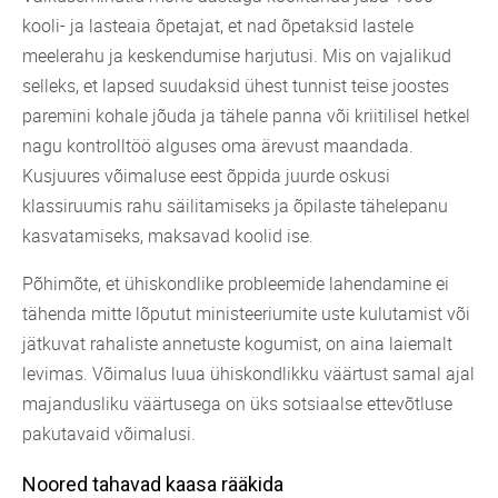
kooli- ja lasteaia õpetajat, et nad õpetaksid lastele
meelerahu ja keskendumise harjutusi. Mis on vajalikud
selleks, et lapsed suudaksid ühest tunnist teise joostes
paremini kohale jõuda ja tähele panna või kriitilisel hetkel
nagu kontrolltöö alguses oma ärevust maandada.
Kusjuures võimaluse eest õppida juurde oskusi
klassiruumis rahu säilitamiseks ja õpilaste tähelepanu
kasvatamiseks, maksavad koolid ise.
Põhimõte, et ühiskondlike probleemide lahendamine ei
tähenda mitte lõputut ministeeriumite uste kulutamist või
jätkuvat rahaliste annetuste kogumist, on aina laiemalt
levimas. Võimalus luua ühiskondlikku väärtust samal ajal
majandusliku väärtusega on üks sotsiaalse ettevõtluse
pakutavaid võimalusi.
Noored tahavad kaasa rääkida