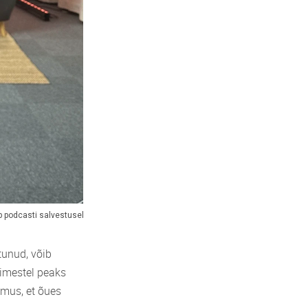
up podcasti salvestusel
tunud, võib
nimestel peaks
imus, et õues