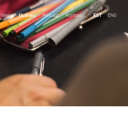
d ideed
Uudised
Podcast
Kontakt
ENG
EST