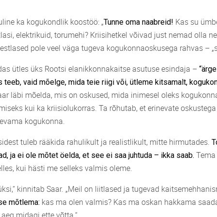
uline ka kogukondlik koostöö: „
Kas su ümbe
Tunne oma naabreid!
tlasi, elektrikuid, torumehi? Kriisihetkel võivad just nemad olla n
 eestlased pole veel väga tugeva kogukonnaoskusega rahvas – „
as ütles üks Rootsi elanikkonnakaitse asutuse esindaja –
“ärge
ks teeb, vaid mõelge, mida teie riigi või, ütleme kitsamalt, koguko
Saar läbi mõelda, mis on oskused, mida inimesel oleks kogukonn
miseks kui ka kriisiolukorras. Ta rõhutab, et erinevate oskusteg
evama kogukonna.
sidest tuleb rääkida rahulikult ja realistlikult, mitte hirmutades.
T
Tema 
d, ja ei ole mõtet öelda, et see ei saa juhtuda – ikka saab.
les, kui hästi me selleks valmis oleme.
 üksi,“ kinnitab Saar. „Meil on liitlased ja tugevad kaitsemehhani
kas ma olen valmis? Kas ma oskan hakkama saada
ise mõtlema:
e aeg midagi ette võtta.“