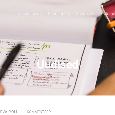
Inkubatsioon
Starditoetus
Algatused
Esitatu
Uudised
,
EVA POLL
KOMMENTEERI