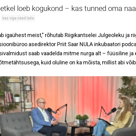
ihetkel loeb kogukond – kas tunned oma naa
kas viga näed laita
b igaühest meist,” rõhutab Riigikantselei Julgeoleku ja rii
sioonibüroo asedirektor Priit Saar NULA inkubaatori podca
iisivalmidust saab vaadelda mitme nurga alt – füüsiline j
tmetähtsusega, kuid oluline on ka mõista, millist abi võib ri