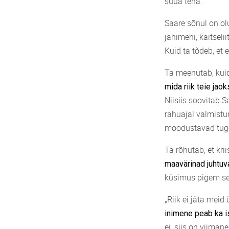
süüa teha.
Saare sõnul on ol
jahimehi, kaitselii
Kuid ta tõdeb, et
Ta meenutab, kuid
mida riik teie jao
Niisiis soovitab 
rahuajal valmistu
moodustavad tug
Ta rõhutab, et krii
maavärinad juhtuva
küsimus pigem sel
„Riik ei jäta meid
inimene peab ka 
ei, siis on viiman