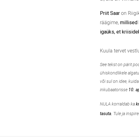
on Riigi
Priit Saar
räägime,
millised
igaüks, et kriisid
Kuula tervet vestl
See tekst on pärit pod
ühiskondlikele alga
või sul on idee, kui
inkubaatorisse
10. ap
NULA korraldab ka
k
Tule ja inspire
tasuta.