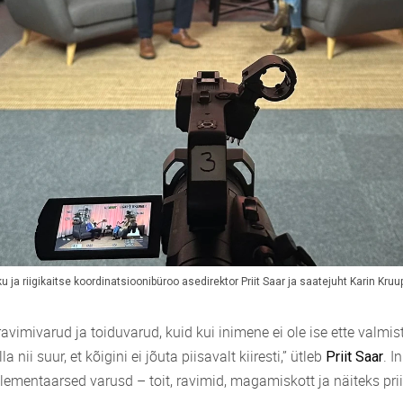
ku ja riigikaitse koordinatsioonibüroo asedirektor Priit Saar ja saatejuht Karin Kru
ravimivarud ja toiduvarud, kuid kui inimene ei ole ise ette valmis
a nii suur, et kõigini ei jõuta piisavalt kiiresti,” ütleb
. I
Priit Saar
ementaarsed varusd – toit, ravimid, magamiskott ja näiteks pri