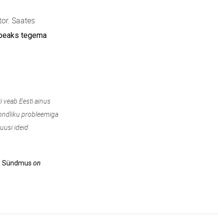
tor. Saates
peaks tegema
i veab Eesti ainus
ondliku probleemiga
uusi ideid
.
Sündmus
on