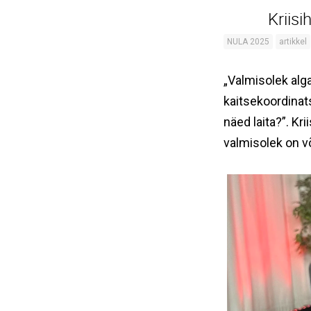
Kriis
NULA 2025
artikkel
„Valmisolek alga
kaitsekoordinat
näed laita?”. Kr
valmisolek on võ