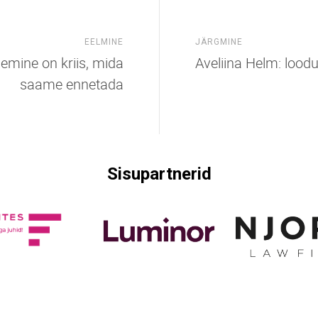
EELMINE
JÄRGMINE
lemine on kriis, mida
Aveliina Helm: loodus
saame ennetada
Sisupartnerid