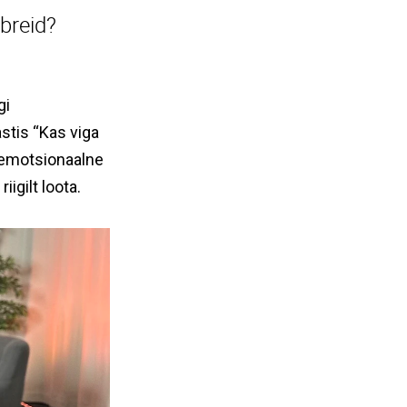
breid?
gi
stis “Kas viga
a emotsionaalne
igilt loota.