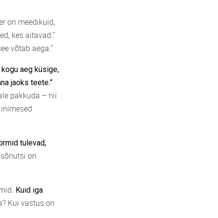
r on meedikuid,
eed, kes aitavad.”
see võtab aega.”
 kogu aeg küsige,
nna jaoks teete.”
ale pakkuda – nii
a inimesed
ormid tulevad,
sõnutsi on
smid.
Kuid iga
? Kui vastus on