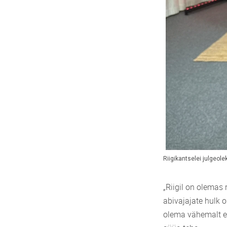
Riigikantselei julgeole
„Riigil on olemas 
abivajajate hulk oll
olema vähemalt el