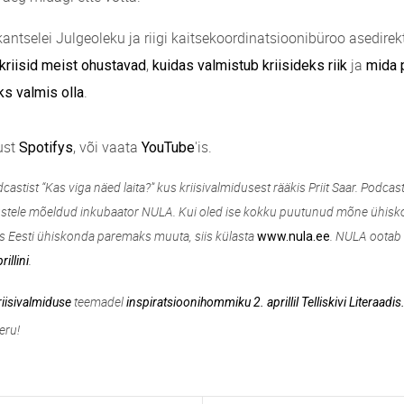
kantselei Julgeoleku ja riigi kaitsekoordinatsioonibüroo asedirek
,
ja
 kriisid meist ohustavad
kuidas valmistub kriisideks riik
mida 
.
eks valmis olla
ust
, või vaata
'is.
Spotifys
YouTube
castist “Kas viga näed laita?” kus kriisivalmidusest rääkis Priit Saar.
Podcast
tustele mõeldud inkubaator NULA. Kui oled ise kokku puutunud mõne ühisk
das Eesti ühiskonda paremaks muuta, siis külasta
. NULA ootab 
www.nula.ee
.
rillini
teemadel
riisivalmiduse
inspiratsioonihommiku 2. aprillil Telliskivi Literaadis
eru!