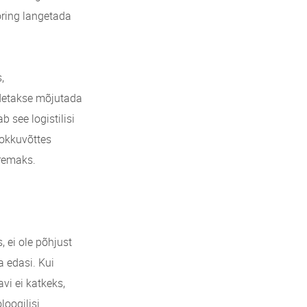
ring langetada
,
detakse mõjutada
 see logistilisi
Kokkuvõttes
iremaks.
 ei ole põhjust
a edasi. Kui
vi ei katkeks,
loogilisi