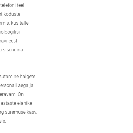
elefoni teel
st koduste
mis, kus talle
oloogilisi
avi eest
ku sisendina
asutamine haigete
personali aega ja
 teravam. On
aastaste elanike
ng suremuse kasv,
le.