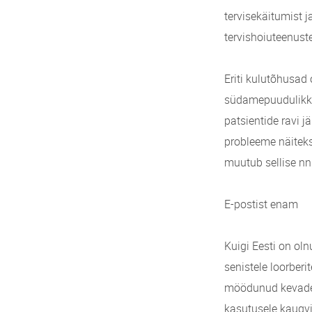
tervisekäitumist
tervishoiuteenust
Eriti kulutõhusad 
südamepuudulikku
patsientide ravi j
probleeme näiteks
muutub sellise nn
E-postist enam
Kuigi Eesti on oln
senistele loorber
möödunud kevadel 
kasutusele kaugvis