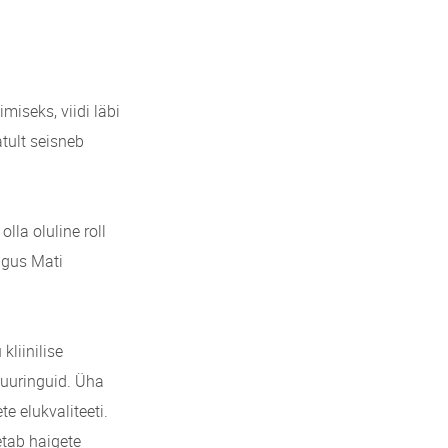
iseks, viidi läbi
atult seisneb
lla oluline roll
õigus Mati
liinilise
i uuringuid. Üha
e elukvaliteeti.
etab haigete