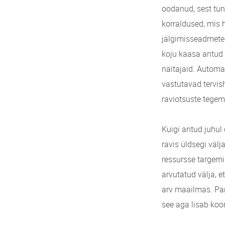
oodanud, sest tun
korraldused, mis 
jälgimisseadmeteg
koju kaasa antud 
näitajaid. Automa
vastutavad tervis
raviotsuste tegem
Kuigi antud juhul
ravis üldsegi välj
ressursse targemi
arvutatud välja, 
arv maailmas. Pa
see aga lisab koo