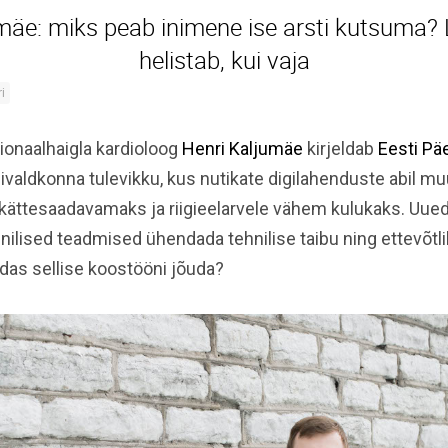
mäe: miks peab inimene ise arsti kutsuma?
helistab, kui vaja
ri
ionaalhaigla kardioloog
Henri Kaljumäe
kirjeldab
Eesti Pä
ivaldkonna tulevikku, kus nutikate digilahenduste abil mu
 kättesaadavamaks ja riigieelarvele vähem kulukaks. Uu
iinilised teadmised ühendada tehnilise taibu ning ettevõtl
das sellise koostööni jõuda?