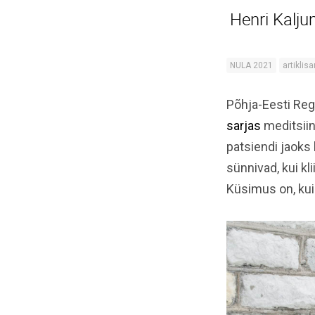
Henri Kalju
NULA 2021
artiklisa
Põhja-Eesti Reg
sarjas
meditsiin
patsiendi jaoks
sünnivad, kui kl
Küsimus on, kui