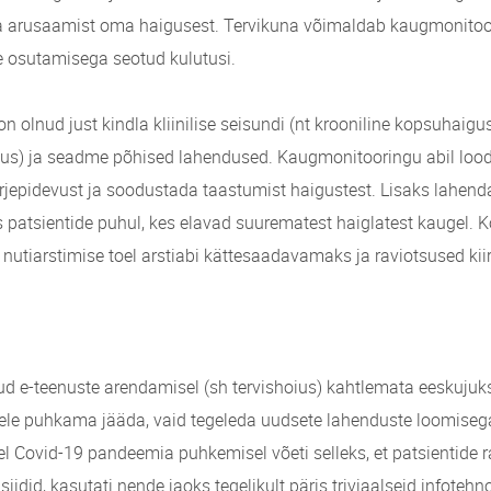
 ja arusaamist oma haigusest. Tervikuna võimaldab kaugmonitoo
e osutamisega seotud kulutusi.
on olnud just kindla kliinilise seisundi (nt krooniline kopsuhaigus
s) ja seadme põhised lahendused. Kaugmonitooringu abil loo
ärjepidevust ja soodustada taastumist haigustest. Lisaks lahendab
 patsientide puhul, kes elavad suurematest haiglatest kaugel. 
 nutiarstimise toel arstiabi kättesaadavamaks ja raviotsused ki
ud e-teenuste arendamisel (sh tervishoius) kahtlemata eeskujuks,
itele puhkama jääda, vaid tegeleda uudsete lahenduste loomiseg
Covid-19 pandeemia puhkemisel võeti selleks, et patsientide ra
iidid, kasutati nende jaoks tegelikult päris triviaalseid infotehno