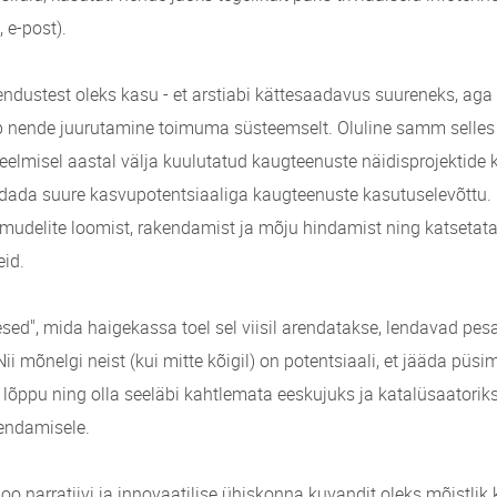
, e-post).
hendustest oleks kasu - et arstiabi kättesaadavus suureneks, aga
peab nende juurutamine toimuma süsteemselt. Oluline samm selle
eelmisel aastal välja kuulutatud kaugteenuste näidisprojektide k
dada suure kasvupotentsiaaliga kaugteenuste kasutuselevõttu. 
mudelite loomist, rakendamist ja mõju hindamist ning katsetat
id.
sed", mida haigekassa toel sel viisil arendatakse, lendavad pesa
Nii mõnelgi neist (kui mitte kõigil) on potentsiaali, et jääda püs
u lõppu ning olla seeläbi kahtlemata eeskujuks ja katalüsaatorik
endamisele.
loo narratiivi ja innovaatilise ühiskonna kuvandit oleks mõistlik 