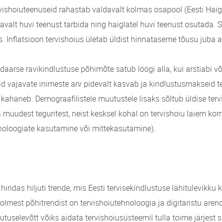
rvishoiuteenuseid rahastab valdavalt kolmas osapool (Eesti Hai
avalt huvi teenust tarbida ning haiglatel huvi teenust osutada
. Inflatsioon tervishoius ületab üldist hinnataseme tõusu juba
idaarse ravikindlustuse põhimõte satub löögi alla, kui arstiabi võ
id vajavate inimeste arv pidevalt kasvab ja kindlustusmakseid t
t kahaneb. Demograafilistele muutustele lisaks sõltub üldise ter
 muudest teguritest, neist kesksel kohal on tervishoiu laiem kor
hnoloogiate kasutamine või mittekasutamine).
indas hiljuti trende, mis Eesti tervisekindlustuse lähitulevikku
olmest põhitrendist on tervishoiutehnoloogia ja digitaristu are
tuselevõtt võiks aidata tervishoiusüsteemil tulla toime järjest 