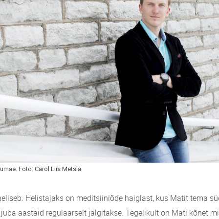
 heliseb. Helistajaks on meditsiiniõde haiglast, kus Matit tema 
juba aastaid regulaarselt jälgitakse. Tegelikult on Mati kõnet m