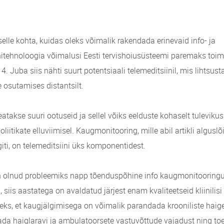
elle kohta, kuidas oleks võimalik rakendada erinevaid info- ja
ehnoloogia võimalusi Eesti tervishoiusüsteemi paremaks toimim
. Juba siis nähti suurt potentsiaali telemeditsiinil, mis lihtsust
 osutamises distantsilt.
eatakse suuri ootuseid ja sellel võiks eelduste kohaselt tulevikus o
poliitikate elluviimisel. Kaugmonitooring, mille abil artikli algusl
iti, on telemeditsiini üks komponentidest.
 olnud probleemiks napp tõenduspõhine info kaugmonitooringu k
, siis aastatega on avaldatud järjest enam kvaliteetseid kliinilis
ks, et kaugjälgimisega on võimalik parandada krooniliste haiget
da haiglaravi ja ambulatoorsete vastuvõttude vajadust ning to