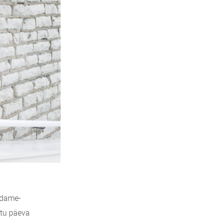
südame-
itu päeva