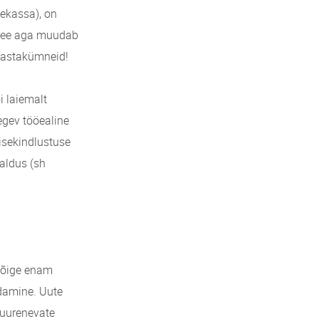
gekassa), on
. See aga muudab
 aastakümneid!
i laiemalt
egev tööealine
visekindlustuse
raldus (sh
 kõige enam
ndamine. Uute
suurenevate