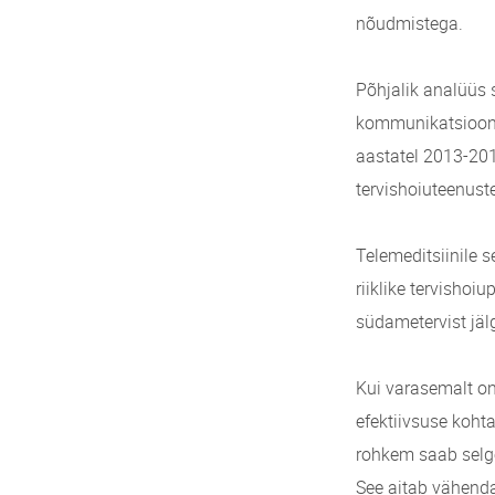
nõudmistega.
Põhjalik analüüs s
kommunikatsioonit
aastatel 2013-2014
tervishoiuteenuste
Telemeditsiinile s
riiklike tervishoiu
südametervist jälg
Kui varasemalt on
efektiivsuse kohta
rohkem saab selge
See aitab vähenda