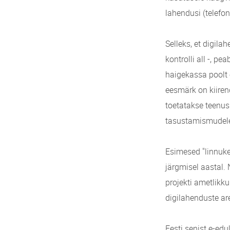
lahendusi (telefon
Selleks, et digila
kontrolli all -, 
haigekassa poolt 
eesmärk on kiiren
toetatakse teenus
tasustamismudele
Esimesed "linnuke
järgmisel aastal. 
projekti ametlikk
digilahenduste ar
Eesti senist e-edu