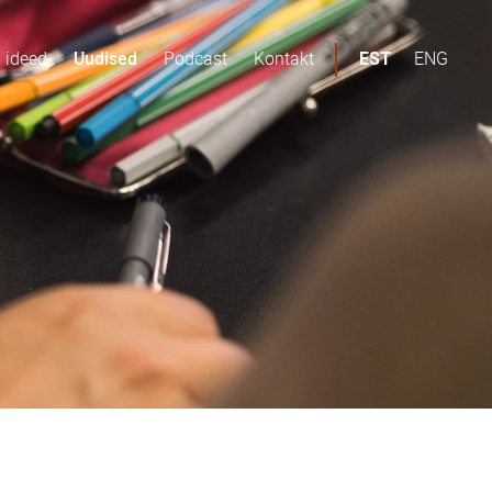
d ideed
Uudised
Podcast
Kontakt
ENG
EST