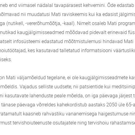
neb end viimasel nädalal tavapärasest kehvemini. Õde edastab t
hõlmavad nii muudatusi Mati raviskeemis kui ka edasist jälgimi
a (nutikell, -vererõhumõõtja, -kaal). Nimelt osaleb Mati program
nutikad kaugjälgimisseadmed mõõdavad pidevalt erinevaid füsi
atselt infosüsteemi edastatud mõõtmistulemusi hindavad Mati r
hoiutöötajad, kes kasutavad talletatud informatsiooni väärtusli
iseks.
 on Mati väljamõeldud tegelane, ei ole kaugjälgimisseadmete k
amõeldis. Vajadus selliste uudsete, nii patsientide kui meditsiini
ni kasutavate lahenduste peale mõelda, on iga päevaga järjest
et tänase päevaga võrreldes kahekordistub aastaks 2050 üle 65-
ratamatult kaasneb rahvastiku vananemisega haigestumuse ni
rmust tervishoiuteenuste osutajatele ning tervishoiu rahastamise