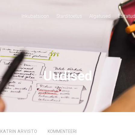
Inkubatsioon
Starditoetus
Algatused
Esitatu
Uudised
,
KATRIN ARVISTO
KOMMENTEERI