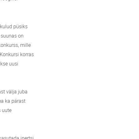
 kulud püsiks
s suunas on
onkurss, mille
Konkursi korras
akse uusi
st välja juba
ima ka pärast
s uute
kasutada inertsi