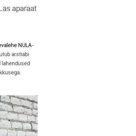
 Las aparaat
evalehe NULA-
utub arstiabi
ed lahendused
ikkusega.