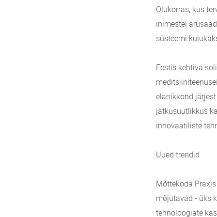
Olukorras, kus te
inimestel arusaad
süsteemi kulukaks
Eestis kehtiva sol
meditsiiniteenuse
elanikkond järjes
jätkusuutlikkus ka
innovaatiliste te
Uued trendid
Mõttekoda Praxis h
mõjutavad - üks k
tehnoloogiate kasu